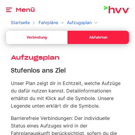
Zu
Menü
Startseite
Fahrpläne
Aufzugsplan
Ab
Verbindung
Abfahrten
Dein Start *
Bitte wähle ein gültiges Datum aus.
Ab
Ihr Sta
Aufzugsplan
Dein Ziel *
Stufenlos ans Ziel
Bitte gib eine Uhrzeit an.
Ihr Sta
Unser Plan zeigt dir in Echtzeit, welche Aufzüge
Umschalten zwischen Abfahrt und Ankunft
Suchen
du dafür nutzen kannst.
Detailinformationen
erhältst du mit Klick auf die Symbole. Unsere
Legende unten erklärt dir die Symbole.
Barrierefreie Verbindungen: Der individuelle
Status eines Aufzuges wird in der
Fahrplanauskunft berücksichtigt, sofern du die