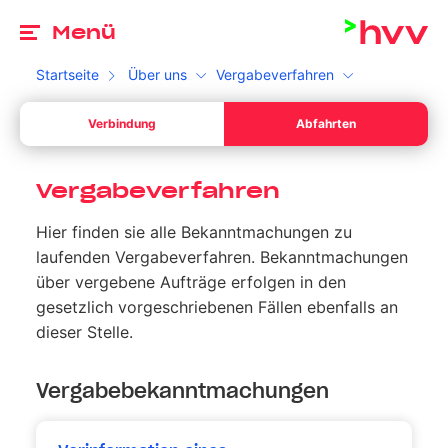
Zu
Menü
Startseite
Über uns
Vergabeverfahren
Ab
Verbindung
Abfahrten
Dein Start *
Bitte wähle ein gültiges Datum aus.
Ab
Ihr Sta
Vergabeverfahren
Dein Ziel *
Hier finden sie alle Bekanntmachungen zu
Bitte gib eine Uhrzeit an.
Ihr Sta
laufenden Vergabeverfahren. Bekanntmachungen
Umschalten zwischen Abfahrt und Ankunft
über vergebene Aufträge erfolgen in den
Suchen
gesetzlich vorgeschriebenen Fällen ebenfalls an
dieser Stelle.
Vergabebekanntmachungen