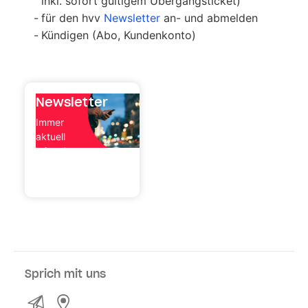
inkl. sofort gültigem Übergangsticket)
für den hvv
Newsletter
an- und abmelden
Kündigen (Abo, Kundenkonto)
News­letter
Immer
aktuell
informiert
Sprich mit uns
Kontakt
Service- und Verkaufsstellen