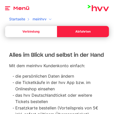
Zu
Menü
Startseite
meinhvv
Ab
Verbindung
Abfahrten
Dein Start *
Bitte wähle ein gültiges Datum aus.
Ab
Ihr Sta
meinhvv
Alles im Blick und selbst in der Hand
Dein Ziel *
Bitte gib eine Uhrzeit an.
Ihr Sta
Mit dem meinhvv Kundenkonto einfach:
Umschalten zwischen Abfahrt und Ankunft
Suchen
die persönlichen Daten ändern
die Ticketkäufe in der hvv App bzw. im
Onlineshop einsehen
das hvv Deutschlandticket oder weitere
Tickets bestellen
Ersatzkarte bestellen (Vorteilspreis von 5€