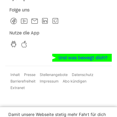
Folge uns
Facebook
Youtube
Newsletter
Linkedln
Instagram
Nutze die App
hvv switch App auf GooglePlay
hvv switch App im iOS-Store
Und was bewegt dich?
Inhalt
Presse
Stellenangebote
Datenschutz
Barrierefreiheit
Impressum
Abo kündigen
Extranet
Damit unsere Webseite stetig mehr Fahrt für dich