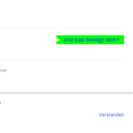
Und was bewegt dich?
oglePlay
m iOS-Store
anet
n
Verstanden