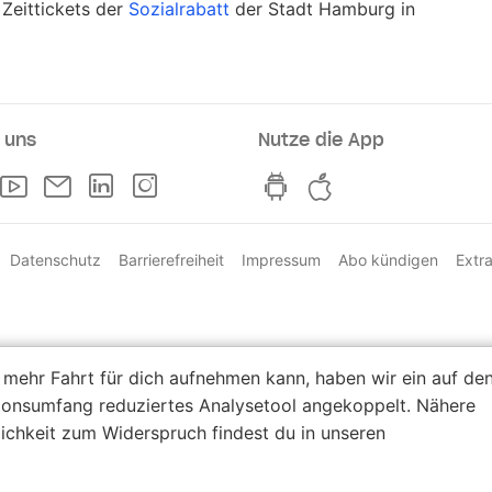
 Zeittickets der
Sozialrabatt
der Stadt Hamburg in
 uns
Nutze die App
ufsstellen
Facebook
Youtube
Newsletter
Linkedln
Instagram
hvv switch App auf Go
hvv switch App i
Datenschutz
Barrierefreiheit
Impressum
Abo kündigen
Extr
 mehr Fahrt für dich aufnehmen kann, haben wir ein auf de
ionsumfang reduziertes Analysetool angekoppelt. Nähere
ichkeit zum Widerspruch findest du in unseren