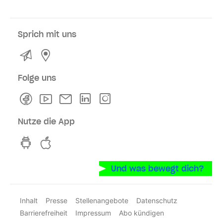
Sprich mit uns
Kontakt
Service- und Verkaufsstellen
Folge uns
Facebook
Youtube
Newsletter
Linkedln
Instagram
Nutze die App
hvv switch App auf GooglePlay
hvv switch App im iOS-Store
Und was bewegt dich?
Inhalt
Presse
Stellenangebote
Datenschutz
Barrierefreiheit
Impressum
Abo kündigen