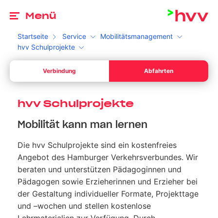
Zu
Menü
Startseite
Service
Mobilitätsmanagement
hvv Schulprojekte
Ab
Verbindung
Abfahrten
Dein Start *
Bitte wähle ein gültiges Datum aus.
Ab
Ihr Sta
hvv Schulprojekte
Dein Ziel *
Mobilität kann man lernen
Bitte gib eine Uhrzeit an.
Ihr Sta
Die hvv Schulprojekte sind ein kostenfreies
Umschalten zwischen Abfahrt und Ankunft
Suchen
Angebot des Hamburger Verkehrsverbundes. Wir
beraten und unterstützen Pädagoginnen und
Pädagogen sowie Erzieherinnen und Erzieher bei
der Gestaltung individueller Formate, Projekttage
und –wochen und stellen kostenlose
Lehrmaterialien zur Verfügung. Durch