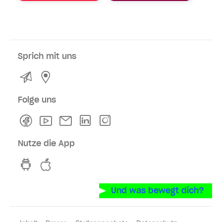
Sprich mit uns
Kontakt
Service- und Verkaufsstellen
Folge uns
Facebook
Youtube
Newsletter
Linkedln
Instagram
Nutze die App
hvv switch App auf GooglePlay
hvv switch App im iOS-Store
Und was bewegt dich?