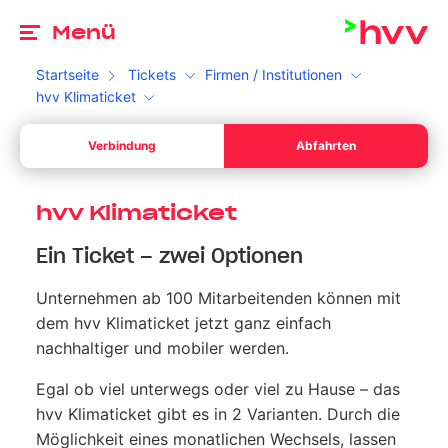
Zu
Menü
Startseite
Tickets
Firmen / Institutionen
hvv Klimaticket
Ab
Verbindung
Abfahrten
Dein Start *
Bitte wähle ein gültiges Datum aus.
Ab
Ihr Sta
hvv Klimaticket
Dein Ziel *
Ein Ticket – zwei Optionen
Bitte gib eine Uhrzeit an.
Ihr Sta
Unternehmen ab 100 Mitarbeitenden können mit
Umschalten zwischen Abfahrt und Ankunft
Suchen
dem hvv Klimaticket jetzt ganz einfach
nachhaltiger und mobiler werden.
Egal ob viel unterwegs oder viel zu Hause – das
hvv Klimaticket gibt es in 2 Varianten. Durch die
Möglichkeit eines monatlichen Wechsels, lassen