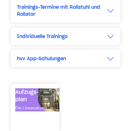
Trainings-Termine mit Rollstuhl und
Rollator
Erweitern
Individuelle Trainings
Erweitern
hvv App-Schulungen
Erweitern
Aufzugs-
plan
Die Liveauskunft
zum Betriebs­
zustand