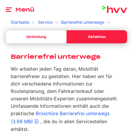
Zu
Menü
Startseite
Service
Barrierefrei unterwegs
Ab
Verbindung
Abfahrten
Dein Start *
Bitte wähle ein gültiges Datum aus.
Ab
Ihr Sta
Barrierefrei unterwegs
Dein Ziel *
Wir arbeiten jeden Tag daran, Mobilität
Bitte gib eine Uhrzeit an.
Ihr Sta
barrierefreier zu gestalten. Hier haben wir für
Umschalten zwischen Abfahrt und Ankunft
dich verschiedene Informationen zur
Suchen
Routenplanung, dem Fahrkartenkauf oder
unseren Mobilitäts-Experten zusammengestellt.
Umfassende Informationen enthält auch die
praktische
Broschüre Barrierefrei unterwegs
(3.99 MB)
, die du in allen Servicestellen
erhältst.