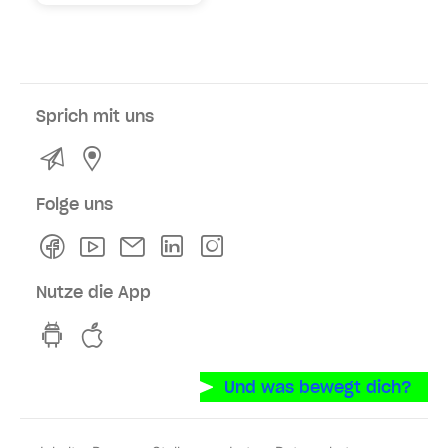
Sprich mit uns
Kontakt
Service- und Verkaufsstellen
Folge uns
Facebook
Youtube
Newsletter
Linkedln
Instagram
Nutze die App
hvv switch App auf GooglePlay
hvv switch App im iOS-Store
Und was bewegt dich?