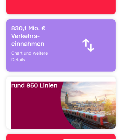
830,1 Mio. €
Verkehrs­
einnahmen
Chart und weitere
Details
rund 850 Linien