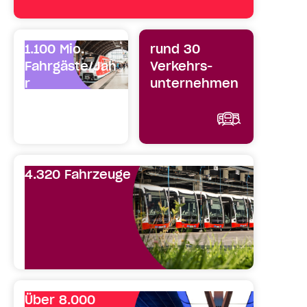
1.100 Mio.
rund 30
Fahrgäste/Jah
Verkehrs­
r
unternehmen
Charts und
weitere Details
4.320 Fahrzeuge
Über 8.000