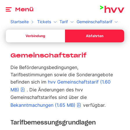
Zu
Menü
Startseite
Tickets
Tarif
Gemeinschaftstarif
Ab
Verbindung
Abfahrten
Dein Start *
Bitte wähle ein gültiges Datum aus.
Ab
Ihr Sta
Gemeinschaftstarif
Dein Ziel *
Die Beförderungsbedingungen,
Bitte gib eine Uhrzeit an.
Ihr Sta
Tarifbestimmungen sowie die Sonderangebote
Umschalten zwischen Abfahrt und Ankunft
befinden sich im
hvv Gemeinschaftstarif (1.60
Suchen
MB)
.
Die Änderungen des hvv
Gemeinschaftstarifes sind über die
Bekanntmachungen (1.65 MB)
verfügbar.
Tarifbemessungsgrundlagen