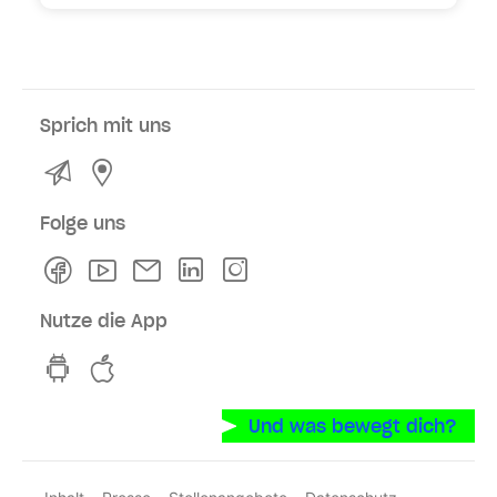
Sprich mit uns
Kontakt
Service- und Verkaufsstellen
Folge uns
Facebook
Youtube
Newsletter
Linkedln
Instagram
Nutze die App
hvv switch App auf GooglePlay
hvv switch App im iOS-Store
Und was bewegt dich?