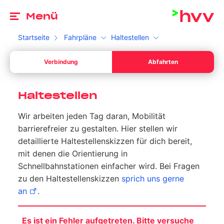
Zu
Menü
Startseite
Fahrpläne
Haltestellen
Ab
Verbindung
Abfahrten
Dein Start *
Bitte wähle ein gültiges Datum aus.
Ab
Ihr Sta
Haltestellen
Dein Ziel *
Wir arbeiten jeden Tag daran, Mobilität
Bitte gib eine Uhrzeit an.
Ihr Sta
barrierefreier zu gestalten. Hier stellen wir
Umschalten zwischen Abfahrt und Ankunft
detaillierte Haltestellenskizzen für dich bereit,
Suchen
mit denen die Orientierung in
Schnellbahnstationen einfacher wird. Bei Fragen
zu den Haltestellenskizzen
sprich uns gerne
an
.
Es ist ein Fehler aufgetreten. Bitte versuche