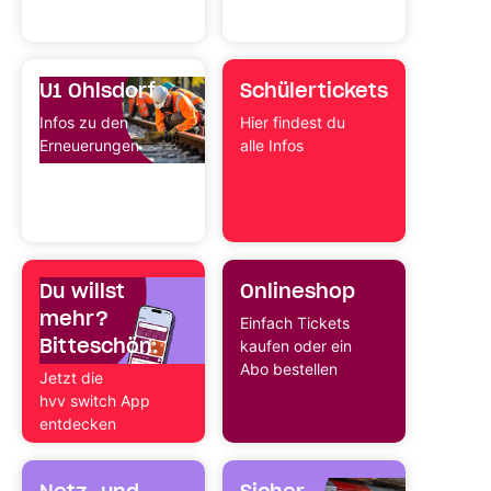
Umleitungen
U1 Ohlsdorf
Schüler­tickets
Infos zu den
Hier findest du
Erneuerungen
alle Infos
Du willst
Onlineshop
mehr?
Einfach Tickets
Bitteschön.
kaufen oder ein
Abo bestellen
Jetzt die
hvv switch App
entdecken