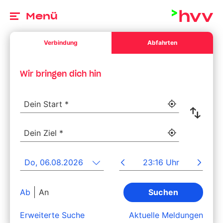
Zu
Menü
Verbindung
Abfahrten
Wir bringen dich hin
Dein Start *
Ihr Standor
Star
Dein Ziel *
Ihr Standor
Abfahrtsdatum
Abfah
Bitte wähle ein gültiges Datum aus.
Bitte gib eine Uhrzeit an.
Umschalten zwischen Abfahrt und Ankunft
Ab
An
Suchen
Erweiterte Suche
Aktuelle Meldungen