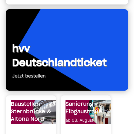
hvv
Deutschlandticket
Jetzt bestellen
Baustellen
Sanierung
Sternbrücke &
Elbgaustraße
Altona Nord
ab 03. August
Änderung der
Einschränkungen
Bus-
bis 30. August