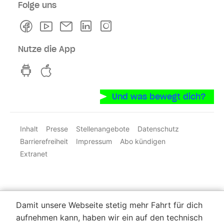
Folge uns
Facebook
Youtube
Newsletter
Linkedln
Instagram
Nutze die App
hvv switch App auf GooglePlay
hvv switch App im iOS-Store
Und was bewegt dich?
Inhalt
Presse
Stellenangebote
Datenschutz
Barrierefreiheit
Impressum
Abo kündigen
Extranet
Damit unsere Webseite stetig mehr Fahrt für dich
aufnehmen kann, haben wir ein auf den technisch