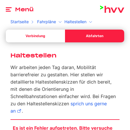
Zu
Menü
Startseite
Fahrpläne
Haltestellen
Ab
Verbindung
Abfahrten
Dein Start *
Bitte wähle ein gültiges Datum aus.
Ab
Ihr Sta
Haltestellen
Dein Ziel *
Wir arbeiten jeden Tag daran, Mobilität
Bitte gib eine Uhrzeit an.
Ihr Sta
barrierefreier zu gestalten. Hier stellen wir
Umschalten zwischen Abfahrt und Ankunft
detaillierte Haltestellenskizzen für dich bereit,
Suchen
mit denen die Orientierung in
Schnellbahnstationen einfacher wird. Bei Fragen
zu den Haltestellenskizzen
sprich uns gerne
an
.
Es ist ein Fehler aufgetreten. Bitte versuche